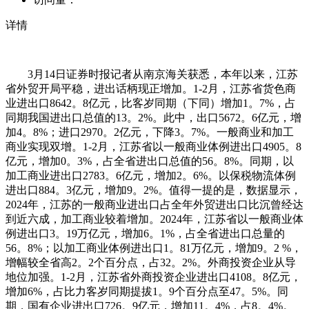
详情
3月14日证券时报记者从南京海关获悉，本年以来，江苏
省外贸开局平稳，进出话柄现正增加。1-2月，江苏省货色商
业进出口8642。8亿元，比客岁同期（下同）增加1。7%，占
同期我国进出口总值的13。2%。此中，出口5672。6亿元，增
加4。8%；进口2970。2亿元，下降3。7%。一般商业和加工
商业实现双增。1-2月，江苏省以一般商业体例进出口4905。8
亿元，增加0。3%，占全省进出口总值的56。8%。同期，以
加工商业进出口2783。6亿元，增加2。6%。以保税物流体例
进出口884。3亿元，增加9。2%。值得一提的是，数据显示，
2024年，江苏的一般商业进出口占全年外贸进出口比沉曾经达
到近六成，加工商业较着增加。2024年，江苏省以一般商业体
例进出口3。19万亿元，增加6。1%，占全省进出口总量的
56。8%；以加工商业体例进出口1。81万亿元，增加9。2 %，
增幅较全省高2。2个百分点，占32。2%。外商投资企业从导
地位加强。1-2月，江苏省外商投资企业进出口4108。8亿元，
增加6%，占比力客岁同期提拔1。9个百分点至47。5%。同
期，国有企业进出口726。9亿元，增加11。4%，占8。4%。