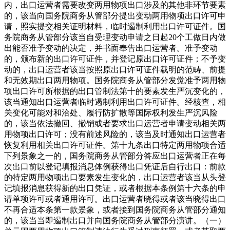
内，出口运营者需要改变两用物项出口涉及的其他非环节要素
的，该当向国务院商务从管部分提出变动两用物项出口许可申
请，照实提交相关证明材料，临时遏制利用出口许可证件。国
务院商务从管部分该当自受理变动申请之日起20个工做日内做
出能否准予变动的决定，并书面奉告出口运营者。准予变动
的，颁布新的出口许可证件，并登记原出口许可证件；不予变
动的，出口运营者该当按照原出口许可证件载明的范畴、前提
和无效期出口两用物项。国务院商务从管部分发觉准予两用物
项出口许可所根据的出口管制法第十的要素发生严沉变化的，
该当通知出口运营者临时遏制利用出口许可证件。经核查，相
关变化可能对和洽处、履行防扩散等国际权利发生严沉风险
的，该当依法撤回、撤销或者要求出口运营者申请变动相关两
用物项出口许可；没有前述风险的，该当及时通知出口运营者
恢复利用相关出口许可证件。第十九条出口特定两用物项合适
下列景象之一的，国务院商务从管部分答应出口运营者正在每
次出口前以登记填报消息体例获得出口凭证后自行出口：前款
的特定两用物项出口要素发生变化的，出口运营者该当从头登
记填报消息获得新的出口凭证，或者根据本条例第十六条的申
请单项许可或者通用许可。出口运营者晓得或者该当晓得出口
不再合适本条第一款景象，或者接到国务院商务从管部分通知
的，该当当即遏制出口并向国务院商务从管部分演讲。（一）