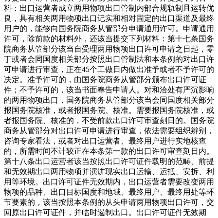
料：出口运营者成立两用物项出口管制内部合规轨制且运转优
良，具有相关两用物项出口记实和相对固定的出口渠道及最终
用户的，能够向国务院商务从管部分申请通用许可。申请通用
许可，除前款的材料外，还该当提交下列材料：第十七条国务
院商务从管部分该当自受理两用物项出口许可申请之日起，零
丁或者会同国度相关部分按照出口管制法和本条例的对出口许
可申请进行审查，正在45个工做日内做出准予或者不予许可的
决定。准予许可的，由国务院商务从管部分颁布出口许可证
件；不予许可的，该当书面奉告申请人。对和洽处有严沉影响
的两用物项出口，国务院商务从管部分该当会同国度相关部分
报国务院核准，或者报国务院、核准。需要报国务院核准，或
者报国务院、核准的，不受前款出口许可审查刻日的。国务院
商务从管部分对出口许可申请进行审查，依法需要组织辨别，
咨询专家看法，或者对出口运营者、最终用户进行实地核查
的，所需时间不计较正在本条第一款的出口许可审查刻日内。
第十八条出口运营者该当按照出口许可证件载明的范畴、前提
和无效期出口两用物项并演讲现实出口运输、运抵、安拆、利
用等环境。出口许可证件无效期内，出口运营者需要改变两用
物项的品种、出口目标国度和地域、最终用户、最终用处等环
节要素的，该当按照本条例的从头申请两用物项出口许可，交
回原出口许可证件，并临时遏制出口。出口许可证件无效期