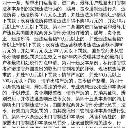
四十一条、帮帮出口运营者、进口商、最终用户规避出口管制
法和本条例的实施违法行为的，赐与，责令遏制违法行为，违
法所得，违法所得10万元以上的，并处违法所得3倍以上5倍以
下罚款；没有违法所得或者违法所得不脚10万元的，并处10万
元以上50万元以下罚款。第四十二条国内进口运营者和最终用
户违反其向国务院商务从管部分做出许诺的，赐与，责令更
正，违法所得，违法运营额50万元以上的，并处违法运营额3
倍以上5倍以下罚款；没有违法运营额或者违法运营额不脚50
万元的，并处30万元以上300万元以下罚款。国务院商务从管
部分能够自惩罚决定生效之日起5年内不受理其提出的最终用
户和最终用处说件打点申请。第四十违反本条例，私行接管或
者许诺接管外国提出的取出口管制相关的拜候、现场核查等要
求的，并处50万元以下罚款；情节严沉的，并处50万元以上
300万元以下罚款；情节出格严沉的，责令破产整理。第四十
四条供给征询、辨别看法的专家、专业机构违反职业和本条例
的，予以传递、责令期限整改；情节严沉的，打消其征询、辨
别资历，并依法逃查响应法令义务。第四十五条本条例的两用
物项出口管制违法行为，由国务院商务从管部分进行惩罚；法
令、行规由海关惩罚的，由其按照出口管制法和本条例进行惩
罚。第四十六条违反出口管制法和本条例，风险和洽处的，除
按照出口管制法和本条例惩罚外，还该当按照相关法令、行