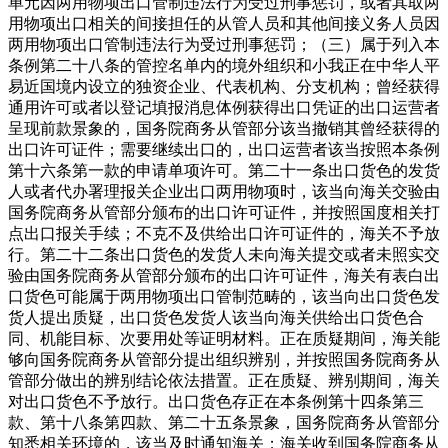
单元因两用物项出口管制违法行为受过刑事惩罚，或者其取两
用物项出口相关的间接担任的从管人员和其他间接义务人员因
两用物项出口管制违法行为受过刑事惩罚；（三）属于列入本
条例第二十八条的管控名单内的境外组织和小我正在中华人平
易近国境内设立的独资企业、代表机构、分支机构；曾经获得
通用许可或者以登记填报消息体例获得出口凭证的出口运营者
呈现前款景象的，国务院商务从管部分该当撤销其曾经获得的
出口许可证件；需要继续出口的，出口运营者该当按照本条例
第十六条第一款的申请单项许可。第二十一条出口货色的发货
人或者代办署理报关企业出口两用物项时，该当向海关交验由
国务院商务从管部分颁布的出口许可证件，并按照国度相关打
点出口报关手续；不克不及供给出口许可证件的，海关不予放
行。第二十二条出口货色的发货人未向海关提交或者未照实交
验由国务院商务从管部分颁布的出口许可证件，海关有表白出
口货色可能属于两用物项出口管制范畴的，该当向出口货色发
货人提出质疑，出口货色发货人该当向海关供给出口货色合
同、机能目标、次要用处等证明材料。正在质疑期间，海关能
够向国务院商务从管部分提出组织辨别，并按照国务院商务从
管部分做出的辨别结论依法措置。正在质疑、辨别期间，海关
对出口货色不予放行。出口货色存正在本条例第十四条第三
款、第十八条第四款、第二十五条景象，国务院商务从管部分
知悉相关环境的，该当及时通知海关；海关收到国务院商务从