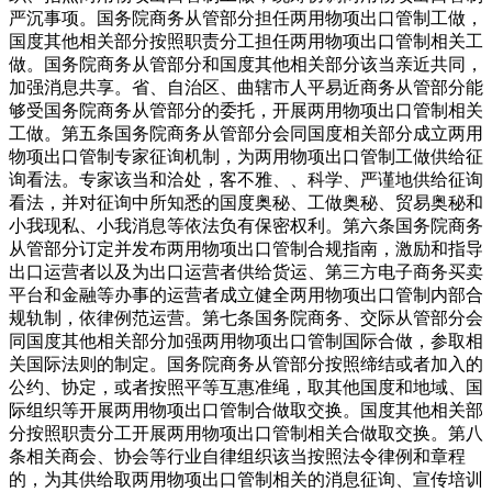
严沉事项。国务院商务从管部分担任两用物项出口管制工做，
国度其他相关部分按照职责分工担任两用物项出口管制相关工
做。国务院商务从管部分和国度其他相关部分该当亲近共同，
加强消息共享。省、自治区、曲辖市人平易近商务从管部分能
够受国务院商务从管部分的委托，开展两用物项出口管制相关
工做。第五条国务院商务从管部分会同国度相关部分成立两用
物项出口管制专家征询机制，为两用物项出口管制工做供给征
询看法。专家该当和洽处，客不雅、、科学、严谨地供给征询
看法，并对征询中所知悉的国度奥秘、工做奥秘、贸易奥秘和
小我现私、小我消息等依法负有保密权利。第六条国务院商务
从管部分订定并发布两用物项出口管制合规指南，激励和指导
出口运营者以及为出口运营者供给货运、第三方电子商务买卖
平台和金融等办事的运营者成立健全两用物项出口管制内部合
规轨制，依律例范运营。第七条国务院商务、交际从管部分会
同国度其他相关部分加强两用物项出口管制国际合做，参取相
关国际法则的制定。国务院商务从管部分按照缔结或者加入的
公约、协定，或者按照平等互惠准绳，取其他国度和地域、国
际组织等开展两用物项出口管制合做取交换。国度其他相关部
分按照职责分工开展两用物项出口管制相关合做取交换。第八
条相关商会、协会等行业自律组织该当按照法令律例和章程
的，为其供给取两用物项出口管制相关的消息征询、宣传培训