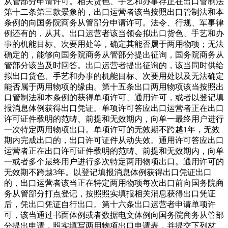
从管部分申请许可。相关货色、手艺和办事存正在出口管制法
第十二条第三款景象的，出口运营者该当按照出口管制法和本
条例的向国务院商务从管部分申请许可。法令、行规、军事律
例还有的，从其。出口运营者该当领会拟出口货色、手艺和办
事的机能目标、次要用处等，确定其能否属于两用物项；无法
确定的，能够向国务院商务从管部分提出征询，国务院商务从
管部分该当及时回答。出口运营者提出征询的，该当同时供给
拟出口货色、手艺和办事的机能目标、次要用处以及无法确定
能否属于两用物项的缘由。第十五条出口两用物项该当按照出
口管制法和本条例的获得单项许可、通用许可，或者以登记填
报消息体例获得出口凭证。单项许可答应出口运营者正在出口
许可证件载明的范畴、前提和无效期内，向单一最终用户进行
一次特定两用物项出口。单项许可的无效期不跨越1年，无效
期内完成出口的，出口许可证件从动失效。通用许可答应出口
运营者正在出口许可证件载明的范畴、前提和无效期内，向单
一或者多个最终用户进行多次特定两用物项出口。通用许可的
无效期不跨越3年。以登记填报消息体例获得出口凭证出口
的，出口运营者该当正在特定两用物项每次出口前向国务院商
务从管部分打点登记，按照照实填报相关消息获得出口凭证
后，凭出口凭证自行出口。第十六条出口运营者申请单项许
可，该当通过书面体例或者数据电文体例向国务院商务从管部
分提出申请，照实填写两用物项出口申请表，并提交下列材