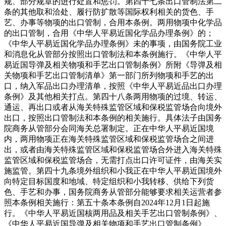
规、部分规章的进行处置和惩罚。第四十七条出口管制法第二
条的其他取和洽处、履行防扩散等国际权利相关的货色、手
艺、办事等物项的出口管制，合用本条例。两用物项中化学品
的出口管制，合用《中华人平易近国化学品办理条例》的；
《中华人平易近国化学品办理条例》未的事项，由国务院工业
和消息化从管部分按照出口管制法和本条例施行。《中华人平
易近国导弹及相关物项和手艺出口管制条例》所附《导弹及相
关物项和手艺出口管制清单》第一部门所列物项和手艺的出
口，纳入军品出口办理清单，按照《中华人平易近品出口办理
条例》及其他相关打点。第四十八条两用物项的过境、转运、
通运、再出口或者从海关特殊监管区域和保税监管场合向境外
出口，按照出口管制法和本条例的相关施行。具体法子由国务
院商务从管部分会同海关总署制定。正在中华人平易近国境
内，两用物项正在海关特殊监管区域和保税监管场合之间进
出，或者由海关特殊监管区域和保税监管场合外进入海关特殊
监管区域和保税监管场合，无需打点出口许可证件，由海关实
施监管。第四十九条境外组织和小我正在中华人平易近国境外
向特定目标国度和地域、特定组织和小我转移、供给下列货
色、手艺和办事，国务院商务从管部分能够要求相关运营者参
照本条例相关施行：第五十条本条例自2024年12月1日起施
行。《中华人平易近国核两用品及相关手艺出口管制条例》、
《中华人平易近国导弹及相关物项和手艺出口管制条例》、