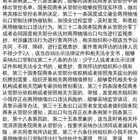
有本条例第二十八条景象的，能够向国务院商务从管部分申请
移出管控名单。国务院商务从管部分能够按照现实环境，做出
将其移出管控名单的决定。第三十一条国度成立健全两用物项
出口管制法律协做轨制，加强全过程监管，及时发觉、和查处
两用物项出口违法行为。第三十二条国务院商务从管部分零丁
或者会同国度相关部分依法对两用物项出口勾当进行监视查
抄、对涉嫌违法行为进行查询拜访，相关组织和小我该当予以
共同，不得、障碍。进行监视查抄、案件查询拜访的法律人员
不得少于2人，该当自动出示法律证件和相关法令文书，能够
采纳出口管制法第二十八条的办法；少于2人或者未出示法律
证件和相关法令文书的，被查抄、查询拜访的组织和小我有
权。第三十国务院商务从管部分依权柄或者按照海关提出的组
织辨别需要，组织开展相关两用物项辨别，能够委托相关专业
机构或者相关范畴专家供给辨别看法。第三十四条国务院商务
从管部分依权柄或者按照相关方面的、举报，发觉相关组织和
小我存正在两用物项出口违法风险的，能够采纳监管谈话、出
具警示函等办法。第三十五条出口运营者发觉或者接到国务院
商务从管部分通知，其出口勾当存正在本条例第十四条第三
款、第十八条第四款、第二十五条景象的，该当及时将相关环
境演讲国务院商务从管部分，按要求采纳办法消弭或者减轻风
险，并共同查询拜访处置。第三十六条任何组织和小我不得为
两用物项出口管制违法行为供给代办署理、货运、寄递、报