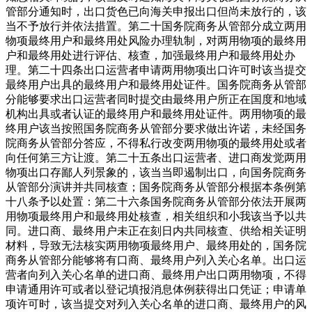
管部分通知时，出口货色已向海关申报出口但尚未放行的，该
当不予放行并依法措置。第二十国务院商务从管部分成立两用
物项最终用户和最终用处风险办理轨制，对两用物项的最终用
户和最终用处进行评估、核查，加强最终用户和最终用处办
理。第二十四条出口运营者申请两用物项出口许可时该当提交
最终用户出具的最终用户和最终用处证件。国务院商务从管部
分能够要求出口运营者同时提交由最终用户所正在国度和地域
机构出具或者认证的最终用户和最终用处证件。两用物项的最
终用户该当按照国务院商务从管部分要求做出许诺，未经国务
院商务从管部分答应，不得私行改变两用物项的最终用处或者
向任何第三方让渡。第二十五条出口运营者、进口商发觉两用
物项出口存鄙人列景象的，该当当即遏制出口，向国务院商务
从管部分演讲并共同核查；国务院商务从管部分根据本条例第
十八条予以处置：第二十六条国务院商务从管部分依法开展两
用物项最终用户和最终用处核查，相关组织和小我该当予以共
同。进口商、最终用户未正在刻日内共同核查、供给相关证明
材料，导致无法核实两用物项最终用户、最终用处的，国务院
商务从管部分能够将有口商、最终用户列入关心名单。出口运
营者向列入关心名单的进口商、最终用户出口两用物项，不得
申请通用许可或者以登记填报消息体例获得出口凭证；申请单
项许可时，该当提交对列入关心名单的进口商、最终用户的风