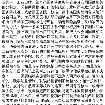
等办事，加业自律。第九条国务院商务从管部分会同国度相关
部分制定、调整两用物项出口管制政策，此中严沉政策该当报
国务院核准，或者报国务院、核准。第十条国务院商务从管部
分会同交际、海关等国度相关部分能够连系下列要素对两用物
项出口目标国度和地域进行评估，确定风险品级，采纳响应的
管制办法：第十一条国务院商务从管部分根据出口管制法和本
条例的，按照两用物项出口管制政策，按照法式会同国度相关
部分制定、调整两用物项出口管制清单，并及时发布。制定、
调整两用物项出口管制清单能够以恰当体例收罗相关企业、商
会、协会等方面看法，需要时开展财产查询拜访和评估。第十
二条按照和洽处、履行防扩散等国际权利的需要，经国务院核
准，或者经国务院、核准，国务院商务从管部分能够对两用物
项出口管制清单以外的货色、手艺和办事实施姑且管制，并予
以通知布告。姑且管制的实施刻日每次不跨越2年。姑且管制
实施刻日届满前该当及时进行评估，按照评估成果做出以下决
定：（二）需要继续实施管制但不宜列入两用物项出口管制清
单的，耽误姑且管制，耽误姑且管制不跨越2次；第十按照和
洽处、履行防扩散等国际权利的需要，经国务院核准，或者经
国务院、核准，或者特定两用物项向特定目标国度和地域、特
定组织和小我出口。出口两用物项出口管制清单所列两用物项
或者实施姑且管制的两用物项，出口运营者该当向国务院商务