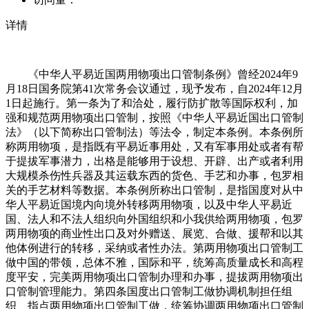
详情
《中华人平易近国两用物项出口管制条例》曾经2024年9
月18日国务院第41次常务会议通过，现予发布，自2024年12月
1日起施行。第一条为了和洽处，履行防扩散等国际权利，加
强和规范两用物项出口管制，按照《中华人平易近国出口管制
法》（以下简称出口管制法）等法令，制定本条例。本条例所
称两用物项，是指既有平易近事用处，又有军事用处或者有帮
于提拔军事潜力，出格是能够用于设想、开辟、出产或者利用
大规模杀伤性兵器及其运载东西的货色、手艺和办事，包罗相
关的手艺材料等数据。本条例所称出口管制，是指国度对从中
华人平易近国境内向境外转移两用物项，以及中华人平易近
国、法人和不法人组织向外国组织和小我供给两用物项，包罗
两用物项的商业性出口及对外赠送、展览、合做、援帮和以其
他体例进行的转移，采纳或者性办法。第两用物项出口管制工
做中国的带领，总体不雅，国际和平，统筹高质量成长和高程
度平安，完美两用物项出口管制办理和办事，提拔两用物项出
口管制管理能力。第四条国度出口管制工做协调机制担任组
织、指点两用物项出口管制工做，统筹协调两用物项出口管制