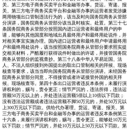
关、第三方电子商务买卖平台和金融等办事。货运、寄递、报
关、第三方电子商务买卖平台和金融等办事的运营者发觉涉嫌
两用物项出口管制违法行为的，该当及时向国务院商务从管部
分演讲，国务院商务从管部分该当及时核实、处置。第三十七
条国务院商务从管部分按照国内进口运营者和最终用户的申
请，能够向其他国度和地域出具最终用户和最终用处说件，并
对相关事宜实施办理。国内进口运营者和最终用户申请最终用
户和最终用处说件，该当按照国务院商务从管部分要求照实提
交相关材料，严酷履行获得说件时做出的许诺，并接管国务院
商务从管部分的监视查抄。第三十八条中华人平易近国、法
人、不法人组织接到外国提出的取出口管制相关的拜候、现场
核查等要求，该当当即向国务院商务从管部分演讲。未经国务
院商务从管部分同意，不得接管或者许诺接管外国的相关拜
候、现场核查等。第四十条出口运营者违反本条例，未履行演
讲权利的，赐与，责令更正；情节严沉的，违法所得，违法运
营额50万元以上的，并处违法运营额5倍以上10倍以下罚款；
没有违法运营额或者违法运营额不脚50万元的，并处50万元以
上300万元以下罚款。供给代办署理、货运、寄递、报关、第
三方电子商务买卖平台和金融等办事的运营者违反本条例第三
十六条，未履行演讲权利的，赐与，责令更正，能够处10万元
以下罚款；情节严沉的，并处10万元以上50万元以下罚款。第